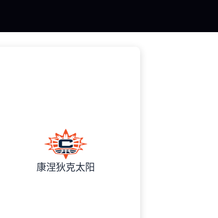
康涅狄克太阳