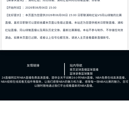
【赛事关键词】：浦和红钻，冈山绿雉、浦和红钻vs冈山绿雉直播、日职联
【开始时间】：2026年06月06日 15:00
【友好提示】：本页面为您提供2026年06月06日 15:00 日职联浦和红钻VS冈山绿雉的比赛
直播，喜欢日职联可以提前收藏本页面以免错过直播。本站还为您提供相关日职联直播、浦和
红钻直播、冈山绿雉直播以及两队历史交锋、最新比赛赛程。本站不参与制作、不存储任何资
源由。如果本页面已过期，或者以上信号位都无效，请进入主页查看最新直播新号。
友情链接
站内导航
首页
足球直播
篮球直播
篮球录像
篮球集锦
24直播网实时NBA直播免费高清直播，提供全天不间断24小时NBA直播，NBA免费在线高清直播，
NBA视频在线观看无插件等服务，让我们感受NBA的魅力和力量，感受每一场NBA比赛的魅力，您可
以随时随地通过我们平台观看最新的NBA直播。