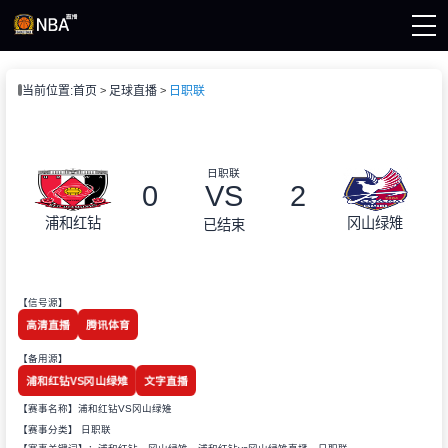
页
当前位置:
首页
足球直播
日职联
A直播
直播
直播
录像
日职联
集锦
0
VS
2
浦和红钻
冈山绿雉
已结束
【信号源】
高清直播
腾讯体育
【备用源】
浦和红钻VS冈山绿雉
文字直播
【赛事名称】浦和红钻VS冈山绿雉
【赛事分类】
日职联