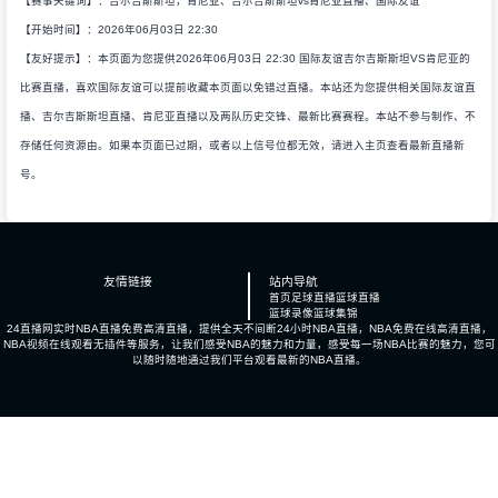
【赛事关键词】：吉尔吉斯斯坦，肯尼亚、吉尔吉斯斯坦vs肯尼亚直播、国际友谊
【开始时间】：2026年06月03日 22:30
【友好提示】：本页面为您提供2026年06月03日 22:30 国际友谊吉尔吉斯斯坦VS肯尼亚的
比赛直播，喜欢国际友谊可以提前收藏本页面以免错过直播。本站还为您提供相关国际友谊直
播、吉尔吉斯斯坦直播、肯尼亚直播以及两队历史交锋、最新比赛赛程。本站不参与制作、不
存储任何资源由。如果本页面已过期，或者以上信号位都无效，请进入主页查看最新直播新
号。
友情链接
站内导航
首页
足球直播
篮球直播
篮球录像
篮球集锦
24直播网实时NBA直播免费高清直播，提供全天不间断24小时NBA直播，NBA免费在线高清直播，
NBA视频在线观看无插件等服务，让我们感受NBA的魅力和力量，感受每一场NBA比赛的魅力，您可
以随时随地通过我们平台观看最新的NBA直播。