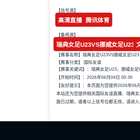
【信号源】
高清直播
腾讯体育
【备用源】
瑞典女足U23VS挪威女足U23
【赛事名称】瑞典女足U23VS挪威女足U23
【赛事分类】
国际友谊
【赛事关键词】：瑞典女足U23，挪威女足U
【开始时间】：2026年06月04日 00:30
【友好提示】：本页面为您提供2026年06
本站还为您提供相关国际友谊直播、瑞典女
面已过期，或者以上信号位都无效，请进入