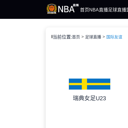
首页
NBA直播
足球直播
当前位置:
首页
足球直播
国际友谊
瑞典女足U23