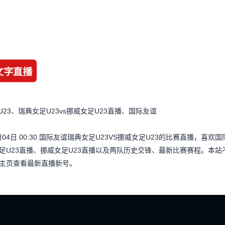
文字直播
23、瑞典女足U23vs挪威女足U23直播、国际友谊
月04日 00:30 国际友谊瑞典女足U23VS挪威女足U23的比赛直播，
足U23直播、挪威女足U23直播以及两队历史交锋、最新比赛赛程。本
主页查看最新直播新号。