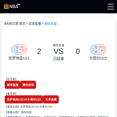
页
当前位置:
首页
足球直播
国际友谊
A直播
直播
直播
录像
国际友谊
集锦
2
VS
0
克罗地亚U21
卡塔尔U23
已结束
【信号源】
高清直播
腾讯体育
【备用源】
克罗地亚U21VS卡塔尔U23
文字直播
【赛事名称】克罗地亚U21VS卡塔尔U23
【赛事分类】
国际友谊