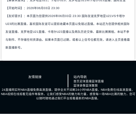
【赛事关键词】：克罗地亚U21，卡塔尔U23、克罗地亚U21vs卡塔尔U23直播、国际友谊
【开始时间】：2026年06月03日 23:30
【友好提示】：本页面为您提供2026年06月03日 23:30 国际友谊克罗地亚U21VS卡塔尔
U23的比赛直播，喜欢国际友谊可以提前收藏本页面以免错过直播。本站还为您提供相关国际
友谊直播、克罗地亚U21直播、卡塔尔U23直播以及两队历史交锋、最新比赛赛程。本站不参
与制作、不存储任何资源由。如果本页面已过期，或者以上信号位都无效，请进入主页查看最
新直播新号。
友情链接
站内导航
首页
足球直播
篮球直播
篮球录像
篮球集锦
24直播网实时NBA直播免费高清直播，提供全天不间断24小时NBA直播，NBA免费在线高清直播，
NBA视频在线观看无插件等服务，让我们感受NBA的魅力和力量，感受每一场NBA比赛的魅力，您可
以随时随地通过我们平台观看最新的NBA直播。