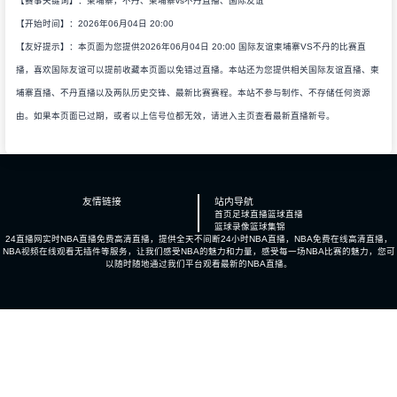
【赛事关键词】：柬埔寨，不丹、柬埔寨vs不丹直播、国际友谊
【开始时间】：2026年06月04日 20:00
【友好提示】：本页面为您提供2026年06月04日 20:00 国际友谊柬埔寨VS不丹的比赛直
播，喜欢国际友谊可以提前收藏本页面以免错过直播。本站还为您提供相关国际友谊直播、柬
埔寨直播、不丹直播以及两队历史交锋、最新比赛赛程。本站不参与制作、不存储任何资源
由。如果本页面已过期，或者以上信号位都无效，请进入主页查看最新直播新号。
友情链接
站内导航
首页
足球直播
篮球直播
篮球录像
篮球集锦
24直播网实时NBA直播免费高清直播，提供全天不间断24小时NBA直播，NBA免费在线高清直播，
NBA视频在线观看无插件等服务，让我们感受NBA的魅力和力量，感受每一场NBA比赛的魅力，您可
以随时随地通过我们平台观看最新的NBA直播。