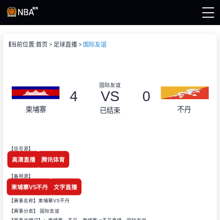
页
当前位置:
首页
足球直播
国际友谊
A直播
直播
直播
录像
国际友谊
集锦
4
VS
0
柬埔寨
不丹
已结束
【信号源】
高清直播
腾讯体育
【备用源】
柬埔寨VS不丹
文字直播
【赛事名称】柬埔寨VS不丹
【赛事分类】
国际友谊