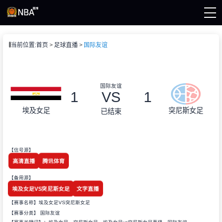
页
当前位置:
首页
足球直播
国际友谊
A直播
直播
直播
录像
国际友谊
集锦
1
VS
1
埃及女足
突尼斯女足
已结束
【信号源】
高清直播
腾讯体育
【备用源】
埃及女足VS突尼斯女足
文字直播
【赛事名称】埃及女足VS突尼斯女足
【赛事分类】
国际友谊