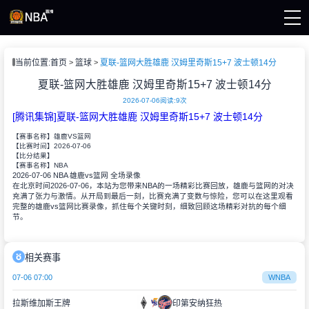
页
当前位置:
首页
篮球
夏联-篮网大胜雄鹿 汉姆里奇斯15+7 波士顿14分
A直播
直播
夏联-篮网大胜雄鹿 汉姆里奇斯15+7 波士顿14分
直播
2026-07-06
阅读:
9次
录像
[腾讯集锦]夏联-篮网大胜雄鹿 汉姆里奇斯15+7 波士顿14分
集锦
【赛事名称】
雄鹿VS篮网
2026-07-06
【比赛时间】
【比分结果】
NBA
【赛事名称】
2026-07-06 NBA 雄鹿vs篮网 全场录像
在北京时间2026-07-06，本站为您带来NBA的一场精彩比赛回放，雄鹿与篮网的对决
充满了张力与激情。从开局到最后一刻，比赛充满了变数与惊险，您可以在这里观看
完整的雄鹿vs篮网比赛录像，抓住每个关键时刻，细致回顾这场精彩对抗的每个细
节。
相关赛事
07-06 07:00
WNBA
拉斯维加斯王牌
印第安纳狂热