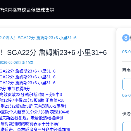
篮球直播
篮球录像
篮球集锦
-0湖人！SGA22分 詹姆斯23+6 小里31+6
！SGA22分 詹姆斯23+6 小里31+6
05-0
2026-05-08
阅读:
19次
A22分 詹姆斯23+6 小里31+6
A22分 詹姆斯23+6 小里31+6
A22分 詹姆斯23+6 小里31+6
22分 末节独得9分
高效贡献22分9板4断2帽 三分5中3
05-0
2投7中得20分3板6助 正负值+18
到23分2板6助3断 无奈球队0-2落后！
0空砍个人新高31分外加6助 罚球10中8
遭里夫斯凶狠犯规，老詹欲追帽被绊倒
？老詹对裁判的的吹罚表示十分不满！
失误送反击，杰林威追身三分命中还造加罚