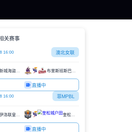
相关赛事
8 16:00
澳北女联
西南新城海盜女篮
布里斯班斯巴达人女篮
直播中
8 16:00
菲MPBL
伊洛伊洛联皇家队
奎松城户田
直播中