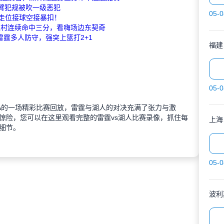
夹臂犯规被吹一级恶犯
05-0
时走位接球空接暴扣！
八村连续命中三分，看嗨场边东契奇
对雷霆多人防守，强突上篮打2+1
05-0
来NBA的一场精彩比赛回放，雷霆与湖人的对决充满了张力与激
惊险，您可以在这里观看完整的雷霆vs湖人比赛录像，抓住每
细节。
05-0
波利