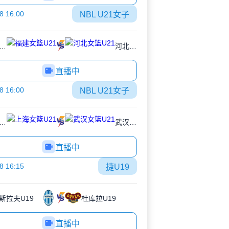
8 16:00
NBL U21女子
福建女篮U21
河北女篮U21
直播中
8 16:00
NBL U21女子
上海女篮U21
武汉女篮U21
直播中
8 16:15
捷U19
斯拉夫U19
杜库拉U19
直播中