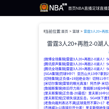
首页
NBA直播
足球直播
当前位置:
首页
篮球
雷霆3人20+再胜2
雷霆3人20+再胜2-0湖人
[微博全场集锦]雷霆3人20+再胜2-0湖人！SG
[腾讯原声集锦]雷霆3人20+再胜2-0湖人！SG
[腾讯全场集锦]雷霆3人20+再胜2-0湖人！SG
[SGA集锦]罚球9中7！亚历山大13中7拿到
[切特集锦]正负值+19冠绝全场！切特11中7
[米切尔集锦]雷管的眼光真准！阿杰伊·米切尔1
[詹姆斯集锦]依旧尽力局！詹姆斯18投9中得
[里夫斯集锦]正负值-20最低！里夫斯16中1
[里夫斯犯规]艾顿失误送反击，SGA快下
[老詹向裁判表达不满]这球竟然不算2+1
[杰林威3+1]直接拉开分差！里夫斯倒地