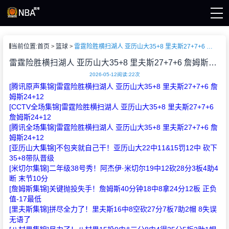
页
当前位置:
首页
篮球
雷霆险胜横扫湖人 亚历山大35+8 里夫斯27+7+6 詹姆斯24+12
A直播
直播
雷霆险胜横扫湖人 亚历山大35+8 里夫斯27+7+6 詹姆斯24+12
直播
2026-05-12
阅读:
22次
录像
[腾讯原声集锦]雷霆险胜横扫湖人 亚历山大35+8 里夫斯27+7+6 詹
集锦
姆斯24+12
[CCTV全场集锦]雷霆险胜横扫湖人 亚历山大35+8 里夫斯27+7+6
詹姆斯24+12
[腾讯全场集锦]雷霆险胜横扫湖人 亚历山大35+8 里夫斯27+7+6 詹
姆斯24+12
[亚历山大集锦]不包夹就自己干！亚历山大22中11&15罚12中 砍下
35+8带队晋级
[米切尔集锦]二年级38号秀！阿杰伊·米切尔19中12砍28分3板4助4
断 末节10分
[詹姆斯集锦]关键抛投失手！詹姆斯40分钟18中8拿24分12板 正负
值-17最低
[里夫斯集锦]拼尽全力了！里夫斯16中8空砍27分7板7助2帽 8失误
无语了