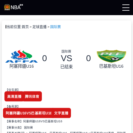
页
当前位置:
首页
足球直播
国际赛
A直播
直播
直播
录像
国际赛
集锦
0
VS
0
阿塞拜疆U16
巴基斯坦U16
已结束
【信号源】
高清直播
腾讯体育
【备用源】
阿塞拜疆U16VS巴基斯坦U16
文字直播
【赛事名称】阿塞拜疆U16VS巴基斯坦U16
【赛事分类】
国际赛