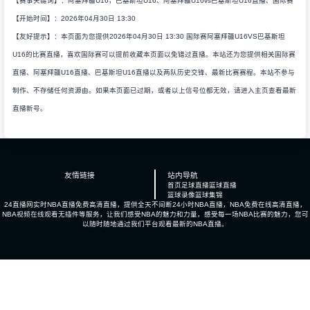
【赛事关键词】：阿塞拜疆U16，巴基斯坦U16、阿塞拜疆U16vs巴基斯坦U16直播、国际赛
【开始时间】：2026年04月30日 13:30
【友好提示】：本页面为您提供2026年04月30日 13:30 国际赛阿塞拜疆U16VS巴基斯坦
U16的比赛直播，喜欢国际赛可以提前收藏本页面以免错过直播。本站还为您提供相关国际赛
直播、阿塞拜疆U16直播、巴基斯坦U16直播以及两队历史交锋、最新比赛赛程。本站不参与
制作、不存储任何资源由。如果本页面已过期，或者以上信号位都无效，请进入主页查看最新
直播新号。
友情链接
站内导航
首页
足球直播
篮球直播
篮球录像
篮球集锦
24直播网实时NBA直播免费高清直播，提供全天不间断24小时NBA直播，NBA免费在线高清直播，
NBA视频在线观看无插件等服务，让我们感受NBA的魅力和力量，感受每一场NBA比赛的魅力，您可
以随时随地通过我们平台观看最新的NBA直播。