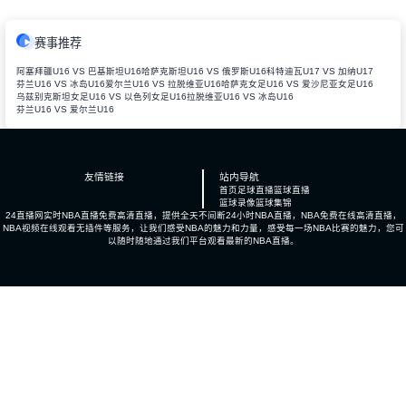
赛事推荐
阿塞拜疆U16 VS 巴基斯坦U16
哈萨克斯坦U16 VS 俄罗斯U16
科特迪瓦U17 VS 加纳U17
芬兰U16 VS 冰岛U16
爱尔兰U16 VS 拉脱维亚U16
哈萨克女足U16 VS 爱沙尼亚女足U16
乌兹别克斯坦女足U16 VS 以色列女足U16
拉脱维亚U16 VS 冰岛U16
芬兰U16 VS 爱尔兰U16
友情链接
站内导航
首页
足球直播
篮球直播
篮球录像
篮球集锦
24直播网实时NBA直播免费高清直播，提供全天不间断24小时NBA直播，NBA免费在线高清直播，
NBA视频在线观看无插件等服务，让我们感受NBA的魅力和力量，感受每一场NBA比赛的魅力，您可
以随时随地通过我们平台观看最新的NBA直播。